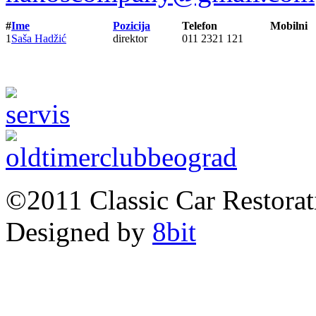
#
Ime
Pozicija
Telefon
Mobilni
1
Saša Hadžić
direktor
011 2321 121
©2011 Classic Car Restor
Designed by
8bit