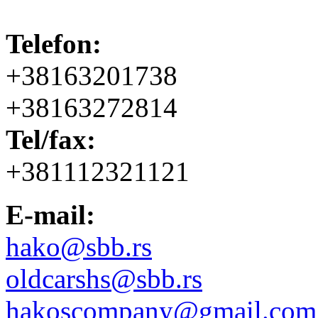
Telefon:
+38163201738
+38163272814
Tel/fax:
+381112321121
E-mail:
hako@sbb.rs
oldcarshs@sbb.rs
hakoscompany@gmail.com