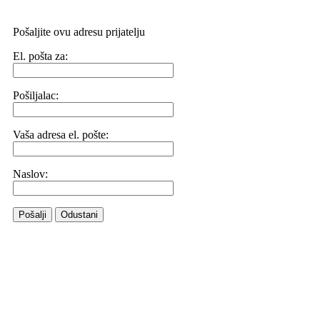
Pošaljite ovu adresu prijatelju
El. pošta za:
Pošiljalac:
Vaša adresa el. pošte:
Naslov:
Pošalji
Odustani